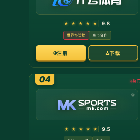
9.8
★ ★ ★ ★ ★
世界杯赞助
皇马合作
注册
下载
04
热
9.5
★ ★ ★ ★ ★