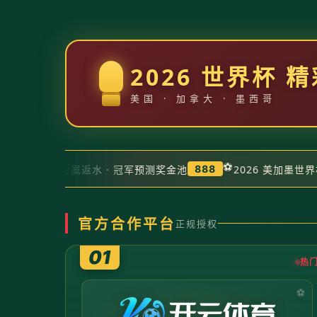
2026 世界杯 
美国 · 加拿大 · 墨西哥
🏆
⚽
竞猜专属返水 · 冠军预测奖金池
2026 美加墨世界杯
888
官方合作平台
正规授权
01
热