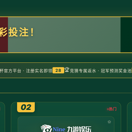
精彩投注！
🏆
官方平台 · 注册实名即领
竞猜专属返水 · 冠军预测奖金池
28
8
02
门
热门